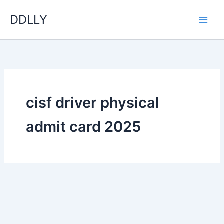
Skip
DDLLY
to
content
cisf driver physical
admit card 2025