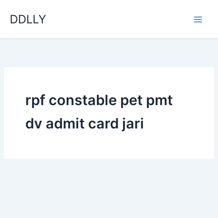
Skip
DDLLY
to
content
rpf constable pet pmt
dv admit card jari