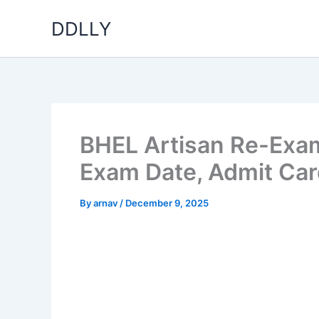
Skip
DDLLY
to
content
BHEL Artisan Re-Ex
Exam Date, Admit Ca
By
arnav
/
December 9, 2025