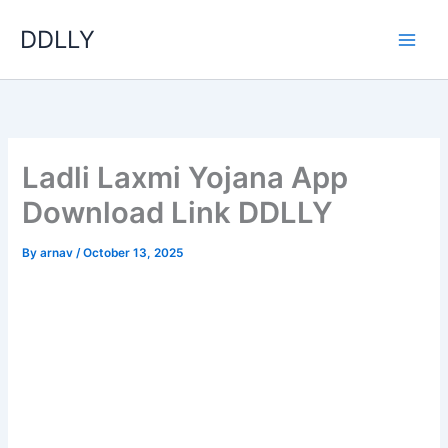
Skip
DDLLY
to
content
Ladli Laxmi Yojana App
Download Link DDLLY
By
arnav
/
October 13, 2025