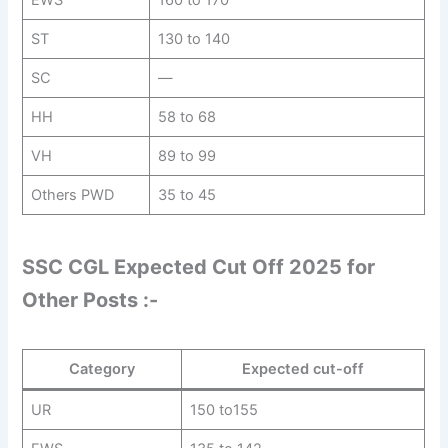
ST
130 to 140
SC
—
HH
58 to 68
VH
89 to 99
Others PWD
35 to 45
SSC CGL Expected Cut Off 2025 for
Other Posts :-
Category
Expected cut-off
UR
150 to155